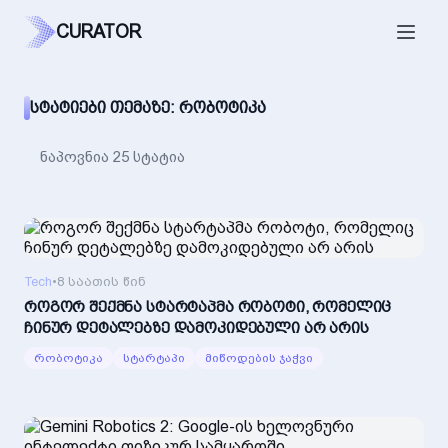
CURATOR
ᲡᲢᲐᲢᲘᲔᲑᲘ ᲗᲔᲛᲐᲖᲔ: ᲠᲝᲑᲝᲢᲘᲙᲐ
ნაპოვნია 25 სტატია
Tech
•
8 საათის წინ
როგორ შექმნა სტარტაპმა რობოტი, რომელიც
ჩინურ დეტალებზე დამოკიდებული არ არის
რობოტიკა
სტარტაპი
მიწოდების ჯაჭვი