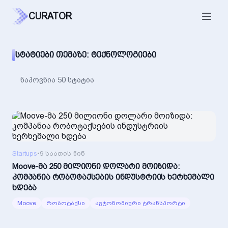
CURATOR
ᲡᲢᲐᲢᲘᲔᲑᲘ ᲗᲔᲛᲐᲖᲔ: ᲢᲔᲥᲜᲝᲚᲝᲒᲘᲔᲑᲘ
ნაპოვნია 50 სტატია
Startups
•
9 საათის წინ
Moove-მა 250 მილიონი დოლარი მოიზიდა:
კომპანია რობოტაქსების ინდუსტრიის ხერხემალი
ხდება
Moove
რობოტაქსი
ავტონომიური ტრანსპორტი