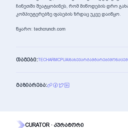
ჩინეთში შეატყობინეს, რომ მიწოდების დრო გა
კომპიუტერებზე ფასების ზრდაც უკვე დაიწყო.
წყარო: techcrunch.com
თაგები:
TECH
ARM
CPU
AI
ᲜᲐᲮᲔᲕᲐᲠᲒᲐᲛᲢᲐᲠᲔᲑᲘ
ᲛᲝᲜᲐᲪᲔᲛ
გაზიარება:
CURATOR · კურატორი