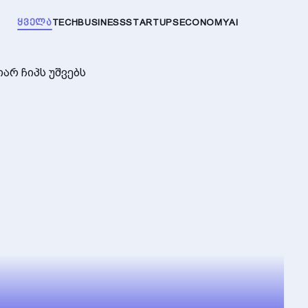
ᲧᲕᲔᲚᲐ
TECH
BUSINESS
STARTUPS
ECONOMY
AI