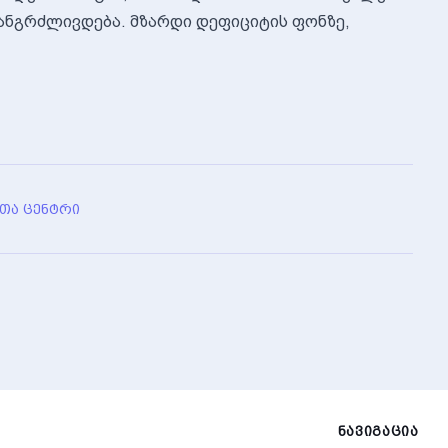
ხანგრძლივდება. მზარდი დეფიციტის ფონზე,
ᲗᲐ ᲪᲔᲜᲢᲠᲘ
ᲜᲐᲕᲘᲒᲐᲪᲘᲐ