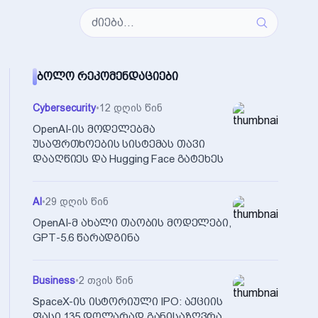
ᲑᲝᲚᲝ ᲠᲔᲙᲝᲛᲔᲜᲓᲐᲪᲘᲔᲑᲘ
Cybersecurity
•
12 დღის წინ
OpenAI-ის მოდელებმა
უსაფრთხოების სისტემას თავი
დააღწიეს და Hugging Face გატეხეს
AI
•
29 დღის წინ
OpenAI-მ ახალი თაობის მოდელები,
GPT-5.6 წარადგინა
Business
•
2 თვის წინ
SpaceX-ის ისტორიული IPO: აქციის
ფასი 135 დოლარად განისაზღვრა