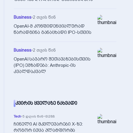
Business
•
2 თვის წინ
OpenAI-მ კონფიდენციალურად
წარადგინა განაცხადი IPO-სთვის
Business
•
2 თვის წინ
OpenAI საჯარო შეთავაზებისთვის
(IPO) ემზადება: Anthropic-ის
კვალდაკვალ
ᲙᲕᲘᲠᲘᲡ ᲧᲕᲔᲚᲐᲖᲔ ᲜᲐᲮᲕᲐᲓᲘ
Tech
•
5 დღის წინ
•
288
ჩინელი AI მკვლევარები X-ზე:
როგორ იქცა პლატფორმა