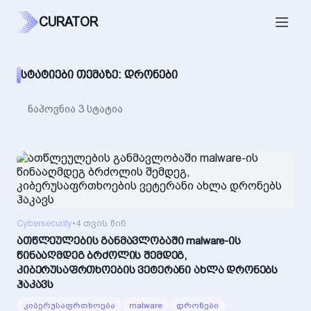
CURATOR
ᲡᲢᲐᲢᲘᲔᲑᲘ ᲗᲔᲛᲐᲖᲔ: ᲓᲠᲝᲜᲔᲑᲘ
ნაპოვნია 3 სტატია
Cybersecurity
•
4 თვის წინ
ათწლეულების განმავლობაში malware-ის
წინააღმდეგ ბრძოლის შემდეგ,
კიბერუსაფრთხოების ვეტერანი ახლა დრონებს
ჰაკავს
კიბერუსაფრთხოება
malware
დრონები