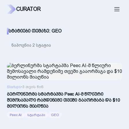
CURATOR
ᲡᲢᲐᲢᲘᲔᲑᲘ ᲗᲔᲛᲐᲖᲔ: GEO
ნაპოვნია 2 სტატია
Startups
•
3 თვის წინ
ბერლინურმა სტარტაპმა Peec AI-მ წლიური
შემოსავალი რამდენიმე თვეში გააორმაგა და $10
მილიონს მიაღწია
Peec AI
სტარტაპი
GEO