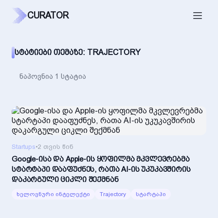
CURATOR
ᲡᲢᲐᲢᲘᲔᲑᲘ ᲗᲔᲛᲐᲖᲔ: TRAJECTORY
ნაპოვნია 1 სტატია
Startups
•
2 თვის წინ
Google-ისა და Apple-ის ყოფილმა მკვლევრებმა
სტარტაპი დააფუძნეს, რათა AI-ის უკუკავშირის
დაკარგული ციკლი შექმნან
ხელოვნური ინტელექტი
Trajectory
სტარტაპი