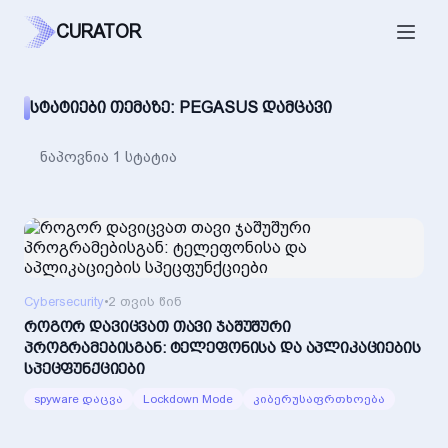
CURATOR
ᲡᲢᲐᲢᲘᲔᲑᲘ ᲗᲔᲛᲐᲖᲔ: PEGASUS ᲓᲐᲛᲪᲐᲕᲘ
ნაპოვნია 1 სტატია
Cybersecurity
•
2 თვის წინ
როგორ დავიცვათ თავი ჯაშუშური
პროგრამებისგან: ტელეფონისა და აპლიკაციების
სპეცფუნქციები
spyware დაცვა
Lockdown Mode
კიბერუსაფრთხოება