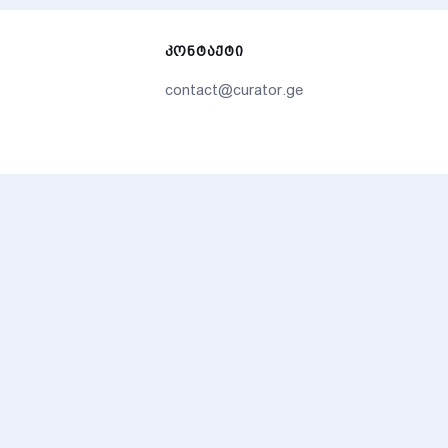
ᲙᲝᲜᲢᲐᲥᲢᲘ
contact@curator.ge