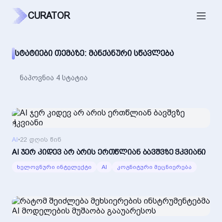
CURATOR
ᲡᲢᲐᲢᲘᲔᲑᲘ ᲗᲔᲛᲐᲖᲔ: ᲛᲐᲜᲥᲐᲜᲣᲠᲘ ᲡᲬᲐᲕᲚᲔᲑᲐ
ნაპოვნია 4 სტატია
AI
•
22 დღის წინ
AI ჯერ კიდევ არ არის ერთწლიან ბავშვზე ჭკვიანი
ხელოვნური ინტელექტი
AI
კოგნიტური მეცნიერება