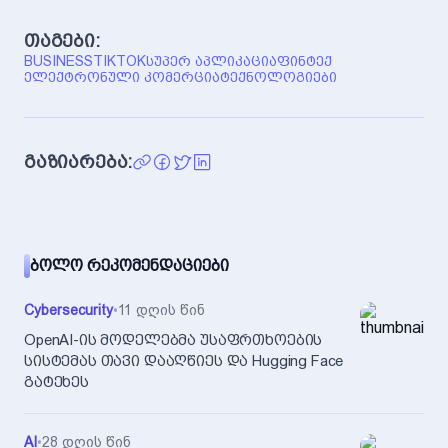
თაგები:
BUSINESS
TIKTOK
ᲡᲣᲞᲔᲠ ᲐᲞᲚᲘᲙᲐᲪᲘᲐ
ᲤᲘᲜᲢᲔᲥ
ᲔᲚᲔᲥᲢᲠᲝᲜᲣᲚᲘ ᲙᲝᲛᲔᲠᲪᲘᲐ
ᲢᲔᲥᲜᲝᲚᲝᲒᲘᲔᲑᲘ
გაზიარება:
ᲑᲝᲚᲝ ᲠᲔᲙᲝᲛᲔᲜᲓᲐᲪᲘᲔᲑᲘ
Cybersecurity
•
11 დღის წინ
OpenAI-ის მოდელებმა უსაფრთხოების
სისტემას თავი დააღწიეს და Hugging Face
გატეხეს
AI
•
28 დღის წინ