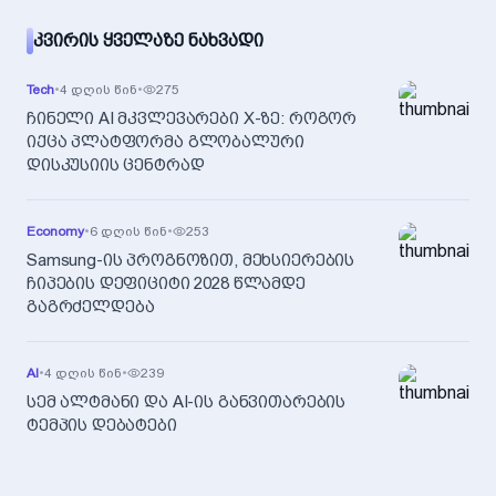
ᲙᲕᲘᲠᲘᲡ ᲧᲕᲔᲚᲐᲖᲔ ᲜᲐᲮᲕᲐᲓᲘ
Tech
•
4 დღის წინ
•
275
ჩინელი AI მკვლევარები X-ზე: როგორ
იქცა პლატფორმა გლობალური
დისკუსიის ცენტრად
Economy
•
6 დღის წინ
•
253
Samsung-ის პროგნოზით, მეხსიერების
ჩიპების დეფიციტი 2028 წლამდე
გაგრძელდება
AI
•
4 დღის წინ
•
239
სემ ალტმანი და AI-ის განვითარების
ტემპის დებატები