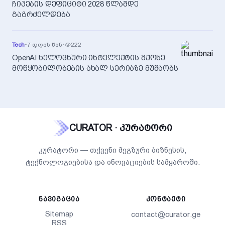
ჩიპების დეფიციტი 2028 წლამდე
გაგრძელდება
Tech
•
7 დღის წინ
•
222
OpenAI ხელოვნური ინტელექტის მქონე
მოწყობილობების ახალ სერიაზე მუშაობს
CURATOR · კურატორი
კურატორი — თქვენი მეგზური ბიზნესის,
ტექნოლოგიებისა და ინოვაციების სამყაროში.
ᲜᲐᲕᲘᲒᲐᲪᲘᲐ
ᲙᲝᲜᲢᲐᲥᲢᲘ
Sitemap
contact@curator.ge
RSS