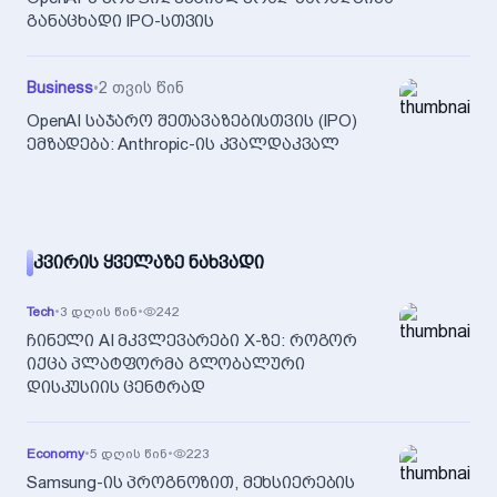
განაცხადი IPO-სთვის
Business
•
2 თვის წინ
OpenAI საჯარო შეთავაზებისთვის (IPO)
ემზადება: Anthropic-ის კვალდაკვალ
ᲙᲕᲘᲠᲘᲡ ᲧᲕᲔᲚᲐᲖᲔ ᲜᲐᲮᲕᲐᲓᲘ
Tech
•
3 დღის წინ
•
242
ჩინელი AI მკვლევარები X-ზე: როგორ
იქცა პლატფორმა გლობალური
დისკუსიის ცენტრად
Economy
•
5 დღის წინ
•
223
Samsung-ის პროგნოზით, მეხსიერების