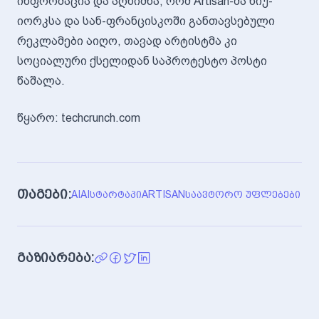
ინფორმაცია და აღნიშნა, რომ Artisan-მა ნიუ-
იორკსა და სან-ფრანცისკოში განთავსებული
რეკლამები აიღო, თავად არტისტმა კი
სოციალური ქსელიდან საპროტესტო პოსტი
წაშალა.
წყარო: techcrunch.com
თაგები:
AI
AI
ᲡᲢᲐᲠᲢᲐᲞᲘ
ARTISAN
ᲡᲐᲐᲕᲢᲝᲠᲝ ᲣᲤᲚᲔᲑᲔᲑᲘ
გაზიარება: