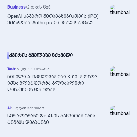
Business
•
2 თვის წინ
OpenAI საჯარო შეთავაზებისთვის (IPO)
ემზადება: Anthropic-ის კვალდაკვალ
ᲙᲕᲘᲠᲘᲡ ᲧᲕᲔᲚᲐᲖᲔ ᲜᲐᲮᲕᲐᲓᲘ
Tech
•
6 დღის წინ
•
303
ჩინელი AI მკვლევარები X-ზე: როგორ
იქცა პლატფორმა გლობალური
დისკუსიის ცენტრად
AI
•
6 დღის წინ
•
279
სემ ალტმანი და AI-ის განვითარების
ტემპის დებატები