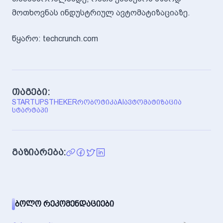
მოთხოვნას ინდუსტრიულ ავტომატიზაციაზე.
წყარო: techcrunch.com
თაგები:
STARTUPS
THEKER
ᲠᲝᲑᲝᲢᲘᲙᲐ
AI
ᲐᲕᲢᲝᲛᲐᲢᲘᲖᲐᲪᲘᲐ
ᲡᲢᲐᲠᲢᲐᲞᲘ
გაზიარება:
ᲑᲝᲚᲝ ᲠᲔᲙᲝᲛᲔᲜᲓᲐᲪᲘᲔᲑᲘ