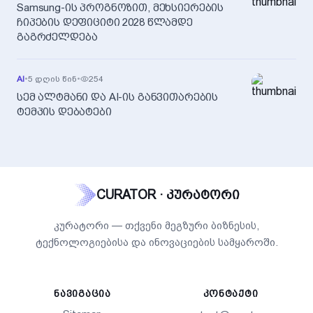
Samsung-ის პროგნოზით, მეხსიერების
ჩიპების დეფიციტი 2028 წლამდე
გაგრძელდება
AI
•
5 დღის წინ
•
254
სემ ალტმანი და AI-ის განვითარების
ტემპის დებატები
CURATOR · კურატორი
კურატორი — თქვენი მეგზური ბიზნესის,
ტექნოლოგიებისა და ინოვაციების სამყაროში.
ᲜᲐᲕᲘᲒᲐᲪᲘᲐ
ᲙᲝᲜᲢᲐᲥᲢᲘ