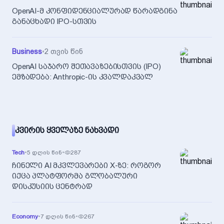
OpenAI-მ კონფიდენციალურად წარადგინა
განაცხადი IPO-სთვის
Business
•
2 თვის წინ
OpenAI საჯარო შეთავაზებისთვის (IPO)
ემზადება: Anthropic-ის კვალდაკვალ
ᲙᲕᲘᲠᲘᲡ ᲧᲕᲔᲚᲐᲖᲔ ᲜᲐᲮᲕᲐᲓᲘ
Tech
•
5 დღის წინ
•
287
ჩინელი AI მკვლევარები X-ზე: როგორ
იქცა პლატფორმა გლობალური
დისკუსიის ცენტრად
Economy
•
7 დღის წინ
•
267