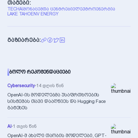
თაგები:
TECH
AI
ᲛᲝᲜᲐᲪᲔᲛᲗᲐ ᲪᲔᲜᲢᲠᲔᲑᲘ
ᲔᲚᲔᲥᲢᲠᲝᲔᲜᲔᲠᲒᲘᲐ
LAKE TAHOE
NV ENERGY
გაზიარება:
ᲑᲝᲚᲝ ᲠᲔᲙᲝᲛᲔᲜᲓᲐᲪᲘᲔᲑᲘ
Cybersecurity
•
14 დღის წინ
OpenAI-ის მოდელებმა უსაფრთხოების
სისტემას თავი დააღწიეს და Hugging Face
გატეხეს
AI
•
1 თვის წინ
OpenAI-მ ახალი თაობის მოდელები, GPT-