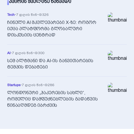
ᲙᲕᲘᲠᲘᲡ ᲧᲕᲔᲚᲐᲖᲔ ᲜᲐᲮᲕᲐᲓᲘ
Tech
•
7 დღის წინ
•
326
ჩინელი AI მკვლევარები X-ზე: როგორ
იქცა პლატფორმა გლობალური
დისკუსიის ცენტრად
AI
•
7 დღის წინ
•
300
სემ ალტმანი და AI-ის განვითარების
ტემპის დებატები
Startups
•
7 დღის წინ
•
286
ლონდონური „ჰაკერების სახლი“,
რომელიც დამფუძნებლების გადაწვის
წინააღმდეგ იბრძვის