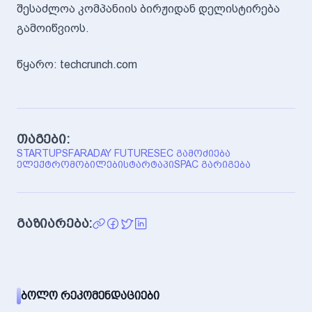
შესაძლოა კომპანიის ბირჟიდან დელისტირება
გამოიწვიოს.
წყარო: techcrunch.com
თაგები:
STARTUPS
FARADAY FUTURE
SEC ᲒᲐᲛᲝᲫᲘᲔᲑᲐ
ᲔᲚᲔᲥᲢᲠᲝᲛᲝᲑᲘᲚᲔᲑᲘ
ᲡᲢᲐᲠᲢᲐᲞᲘ
SPAC ᲒᲐᲠᲘᲒᲔᲑᲐ
გაზიარება:
ᲑᲝᲚᲝ ᲠᲔᲙᲝᲛᲔᲜᲓᲐᲪᲘᲔᲑᲘ