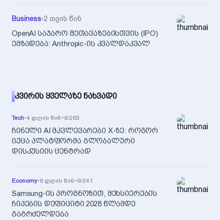
Business
•
2 თვის წინ
OpenAI საჯარო შეთავაზებისთვის (IPO)
ემზადება: Anthropic-ის კვალდაკვალ
ᲙᲕᲘᲠᲘᲡ ᲧᲕᲔᲚᲐᲖᲔ ᲜᲐᲮᲕᲐᲓᲘ
Tech
•
4 დღის წინ
•
265
ჩინელი AI მკვლევარები X-ზე: როგორ
იქცა პლატფორმა გლობალური
დისკუსიის ცენტრად
Economy
•
6 დღის წინ
•
241
Samsung-ის პროგნოზით, მეხსიერების
ჩიპების დეფიციტი 2028 წლამდე
გაგრძელდება