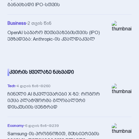
განაცხადი IPO-სთვის
Business
•
2 თვის წინ
OpenAI საჯარო შეთავაზებისთვის (IPO)
ემზადება: Anthropic-ის კვალდაკვალ
ᲙᲕᲘᲠᲘᲡ ᲧᲕᲔᲚᲐᲖᲔ ᲜᲐᲮᲕᲐᲓᲘ
Tech
•
4 დღის წინ
•
260
ჩინელი AI მკვლევარები X-ზე: როგორ
იქცა პლატფორმა გლობალური
დისკუსიის ცენტრად
Economy
•
6 დღის წინ
•
239
Samsung-ის პროგნოზით, მეხსიერების