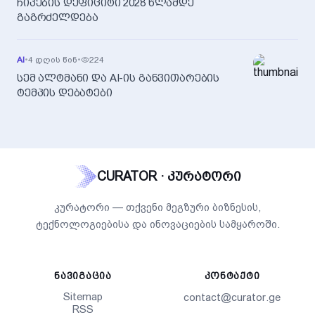
ჩიპების დეფიციტი 2028 წლამდე
გაგრძელდება
AI
•
4 დღის წინ
•
224
სემ ალტმანი და AI-ის განვითარების
ტემპის დებატები
CURATOR · კურატორი
კურატორი — თქვენი მეგზური ბიზნესის,
ტექნოლოგიებისა და ინოვაციების სამყაროში.
ᲜᲐᲕᲘᲒᲐᲪᲘᲐ
ᲙᲝᲜᲢᲐᲥᲢᲘ
Sitemap
contact@curator.ge
RSS