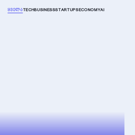
ᲧᲕᲔᲚᲐ
TECH
BUSINESS
STARTUPS
ECONOMY
AI