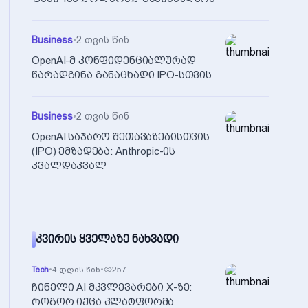
Business
•
2 თვის წინ
OpenAI-მ კონფიდენციალურად
წარადგინა განაცხადი IPO-სთვის
Business
•
2 თვის წინ
OpenAI საჯარო შეთავაზებისთვის
(IPO) ემზადება: Anthropic-ის
კვალდაკვალ
ᲙᲕᲘᲠᲘᲡ ᲧᲕᲔᲚᲐᲖᲔ ᲜᲐᲮᲕᲐᲓᲘ
Tech
•
4 დღის წინ
•
257
ჩინელი AI მკვლევარები X-ზე:
როგორ იქცა პლატფორმა