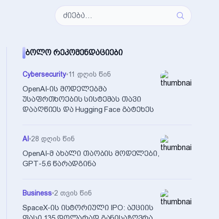
ᲑᲝᲚᲝ ᲠᲔᲙᲝᲛᲔᲜᲓᲐᲪᲘᲔᲑᲘ
Cybersecurity
•
11 დღის წინ
OpenAI-ის მოდელებმა
უსაფრთხოების სისტემას თავი
დააღწიეს და Hugging Face გატეხეს
AI
•
28 დღის წინ
OpenAI-მ ახალი თაობის მოდელები,
GPT-5.6 წარადგინა
Business
•
2 თვის წინ
SpaceX-ის ისტორიული IPO: აქციის
ფასი 135 დოლარად განისაზღვრა