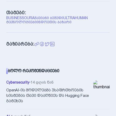
თაგები:
BUSINESS
OURA
ᲭᲙᲕᲘᲐᲜᲘ ᲑᲔᲭᲔᲓᲘ
ULTRAHUMAN
ᲢᲔᲥᲜᲝᲚᲝᲒᲘᲔᲑᲘ
ᲘᲜᲓᲝᲔᲗᲘᲡ ᲑᲐᲖᲐᲠᲘ
გაზიარება:
ᲑᲝᲚᲝ ᲠᲔᲙᲝᲛᲔᲜᲓᲐᲪᲘᲔᲑᲘ
Cybersecurity
•
14 დღის წინ
OpenAI-ის მოდელებმა უსაფრთხოების
სისტემას თავი დააღწიეს და Hugging Face
გატეხეს