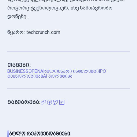
როგორც ტექნოლოგიურ, ისე სამთავრობო
დონეზე.
წყარო: techcrunch.com
თაგები:
BUSINESS
OPENAI
ᲮᲔᲚᲝᲕᲜᲣᲠᲘ ᲘᲜᲢᲔᲚᲔᲥᲢᲘ
IPO
ᲢᲔᲥᲜᲝᲚᲝᲒᲘᲔᲑᲘ
AI ᲞᲝᲚᲘᲢᲘᲙᲐ
გაზიარება:
ᲑᲝᲚᲝ ᲠᲔᲙᲝᲛᲔᲜᲓᲐᲪᲘᲔᲑᲘ