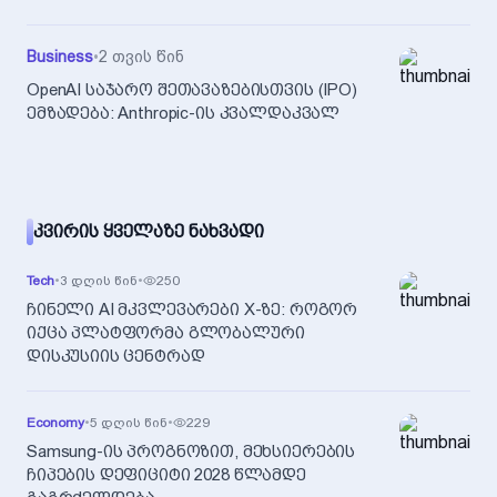
Business
•
2 თვის წინ
OpenAI საჯარო შეთავაზებისთვის (IPO)
ემზადება: Anthropic-ის კვალდაკვალ
ᲙᲕᲘᲠᲘᲡ ᲧᲕᲔᲚᲐᲖᲔ ᲜᲐᲮᲕᲐᲓᲘ
Tech
•
3 დღის წინ
•
250
ჩინელი AI მკვლევარები X-ზე: როგორ
იქცა პლატფორმა გლობალური
დისკუსიის ცენტრად
Economy
•
5 დღის წინ
•
229
Samsung-ის პროგნოზით, მეხსიერების
ჩიპების დეფიციტი 2028 წლამდე