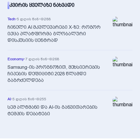
ᲙᲕᲘᲠᲘᲡ ᲧᲕᲔᲚᲐᲖᲔ ᲜᲐᲮᲕᲐᲓᲘ
Tech
•
5 დღის წინ
•
288
ჩინელი AI მკვლევარები X-ზე: როგორ
იქცა პლატფორმა გლობალური
დისკუსიის ცენტრად
Economy
•
7 დღის წინ
•
268
Samsung-ის პროგნოზით, მეხსიერების
ჩიპების დეფიციტი 2028 წლამდე
გაგრძელდება
AI
•
5 დღის წინ
•
255
სემ ალტმანი და AI-ის განვითარების
ტემპის დებატები