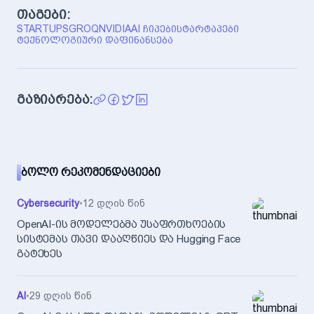
თაგები:
STARTUPS
GROQ
NVIDIA
AI ᲩᲘᲞᲔᲑᲘ
ᲡᲢᲐᲠᲢᲐᲞᲔᲑᲘ
ᲢᲔᲥᲜᲝᲚᲝᲒᲘᲣᲠᲘ ᲓᲐᲤᲘᲜᲐᲜᲡᲔᲑᲐ
გაზიარება:
ᲑᲝᲚᲝ ᲠᲔᲙᲝᲛᲔᲜᲓᲐᲪᲘᲔᲑᲘ
Cybersecurity
•
12 დღის წინ
OpenAI-ის მოდელებმა უსაფრთხოების
სისტემას თავი დააღწიეს და Hugging Face
გატეხეს
AI
•
29 დღის წინ