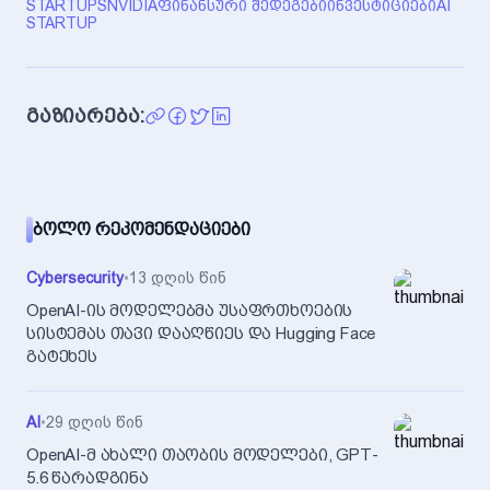
STARTUPS
NVIDIA
ᲤᲘᲜᲐᲜᲡᲣᲠᲘ ᲨᲔᲓᲔᲒᲔᲑᲘ
ᲘᲜᲕᲔᲡᲢᲘᲪᲘᲔᲑᲘ
AI
STARTUP
გაზიარება:
ᲑᲝᲚᲝ ᲠᲔᲙᲝᲛᲔᲜᲓᲐᲪᲘᲔᲑᲘ
Cybersecurity
•
13 დღის წინ
OpenAI-ის მოდელებმა უსაფრთხოების
სისტემას თავი დააღწიეს და Hugging Face
გატეხეს
AI
•
29 დღის წინ
OpenAI-მ ახალი თაობის მოდელები, GPT-
5.6 წარადგინა