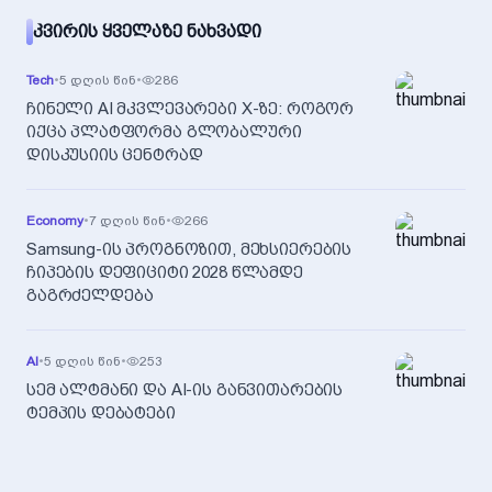
ᲙᲕᲘᲠᲘᲡ ᲧᲕᲔᲚᲐᲖᲔ ᲜᲐᲮᲕᲐᲓᲘ
Tech
•
5 დღის წინ
•
286
ჩინელი AI მკვლევარები X-ზე: როგორ
იქცა პლატფორმა გლობალური
დისკუსიის ცენტრად
Economy
•
7 დღის წინ
•
266
Samsung-ის პროგნოზით, მეხსიერების
ჩიპების დეფიციტი 2028 წლამდე
გაგრძელდება
AI
•
5 დღის წინ
•
253
სემ ალტმანი და AI-ის განვითარების
ტემპის დებატები