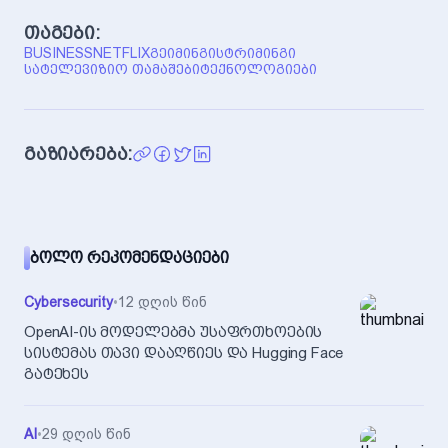
თაგები:
BUSINESS
NETFLIX
ᲒᲔᲘᲛᲘᲜᲒᲘ
ᲡᲢᲠᲘᲛᲘᲜᲒᲘ
ᲡᲐᲢᲔᲚᲔᲕᲘᲖᲘᲝ ᲗᲐᲛᲐᲨᲔᲑᲘ
ᲢᲔᲥᲜᲝᲚᲝᲒᲘᲔᲑᲘ
გაზიარება:
ᲑᲝᲚᲝ ᲠᲔᲙᲝᲛᲔᲜᲓᲐᲪᲘᲔᲑᲘ
Cybersecurity
•
12 დღის წინ
OpenAI-ის მოდელებმა უსაფრთხოების
სისტემას თავი დააღწიეს და Hugging Face
გატეხეს
AI
•
29 დღის წინ