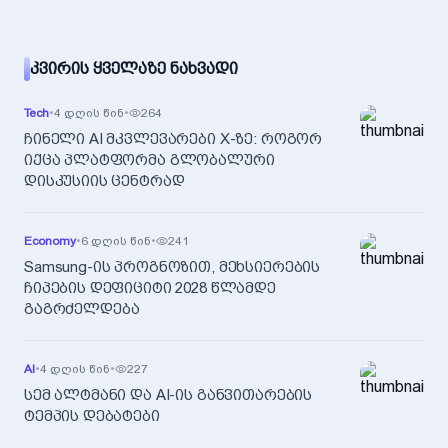
ᲙᲕᲘᲠᲘᲡ ᲧᲕᲔᲚᲐᲖᲔ ᲜᲐᲮᲕᲐᲓᲘ
Tech
•
4 დღის წინ
•
264
ჩინელი AI მკვლევარები X-ზე: როგორ
იქცა პლატფორმა გლობალური
დისკუსიის ცენტრად
Economy
•
6 დღის წინ
•
241
Samsung-ის პროგნოზით, მეხსიერების
ჩიპების დეფიციტი 2028 წლამდე
გაგრძელდება
AI
•
4 დღის წინ
•
227
სემ ალტმანი და AI-ის განვითარების
ტემპის დებატები