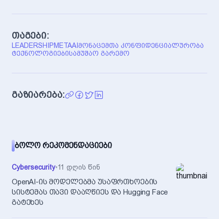
თაგები:
LEADERSHIP
META
AI
ᲛᲝᲜᲐᲪᲔᲛᲗᲐ ᲙᲝᲜᲤᲘᲓᲔᲜᲪᲘᲐᲚᲣᲠᲝᲑᲐ
ᲢᲔᲥᲜᲝᲚᲝᲒᲘᲔᲑᲘ
ᲡᲐᲛᲣᲨᲐᲝ ᲒᲐᲠᲔᲛᲝ
გაზიარება:
ᲑᲝᲚᲝ ᲠᲔᲙᲝᲛᲔᲜᲓᲐᲪᲘᲔᲑᲘ
Cybersecurity
•
11 დღის წინ
OpenAI-ის მოდელებმა უსაფრთხოების
სისტემას თავი დააღწიეს და Hugging Face
გატეხეს