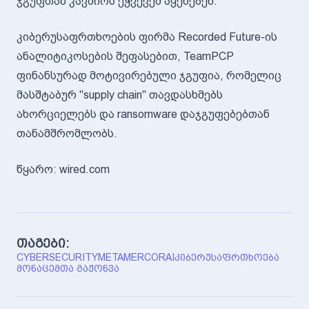
ჯგუფთან კავშირს ეჭვქვეშ აყენებენ.
კიბერუსაფრთხოების ფირმა Recorded Future-ის
ანალიტიკოსების შეფასებით, TeamPCP
ფინანსურად მოტივირებული ჯგუფია, რომელიც
მასშტაბურ "supply chain" თავდასხმებს
ახორციელებს და ransomware დაჯგუფებებთან
თანამშრომლობს.
წყარო: wired.com
თაგები:
CYBERSECURITY
META
MERCOR
AI
ᲙᲘᲑᲔᲠᲣᲡᲐᲤᲠᲗᲮᲝᲔᲑᲐ
ᲛᲝᲜᲐᲪᲔᲛᲗᲐ ᲒᲐᲟᲝᲜᲕᲐ