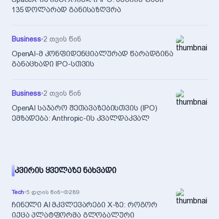
135 დოლარად განისაზღვრა
Business
•
2 თვის წინ
OpenAI-მ კონფიდენციალურად წარადგინა
განაცხადი IPO-სთვის
Business
•
2 თვის წინ
OpenAI საჯარო შეთავაზებისთვის (IPO)
ემზადება: Anthropic-ის კვალდაკვალ
ᲙᲕᲘᲠᲘᲡ ᲧᲕᲔᲚᲐᲖᲔ ᲜᲐᲮᲕᲐᲓᲘ
Tech
•
5 დღის წინ
•
289
ჩინელი AI მკვლევარები X-ზე: როგორ
იქცა პლატფორმა გლობალური