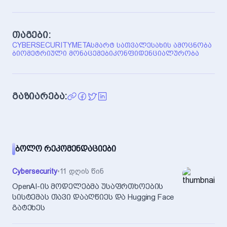
თაგები:
CYBERSECURITY
META
ᲡᲛᲐᲠᲢ ᲡᲐᲗᲕᲐᲚᲔ
ᲡᲐᲮᲘᲡ ᲐᲛᲝᲪᲜᲝᲑᲐ
ᲑᲘᲝᲛᲔᲢᲠᲘᲣᲚᲘ ᲛᲝᲜᲐᲪᲔᲛᲔᲑᲘ
ᲙᲝᲜᲤᲘᲓᲔᲜᲪᲘᲐᲚᲣᲠᲝᲑᲐ
გაზიარება:
ᲑᲝᲚᲝ ᲠᲔᲙᲝᲛᲔᲜᲓᲐᲪᲘᲔᲑᲘ
Cybersecurity
•
11 დღის წინ
OpenAI-ის მოდელებმა უსაფრთხოების
სისტემას თავი დააღწიეს და Hugging Face
გატეხეს