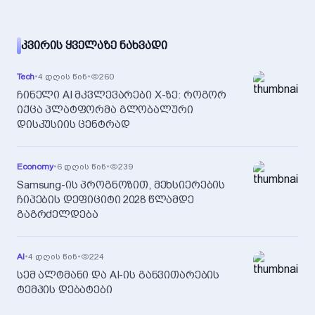
ᲙᲕᲘᲠᲘᲡ ᲧᲕᲔᲚᲐᲖᲔ ᲜᲐᲮᲕᲐᲓᲘ
Tech
•
4 დღის წინ
•
260
ჩინელი AI მკვლევარები X-ზე: როგორ
იქცა პლატფორმა გლობალური
დისკუსიის ცენტრად
Economy
•
6 დღის წინ
•
239
Samsung-ის პროგნოზით, მეხსიერების
ჩიპების დეფიციტი 2028 წლამდე
გაგრძელდება
AI
•
4 დღის წინ
•
224
სემ ალტმანი და AI-ის განვითარების
ტემპის დებატები