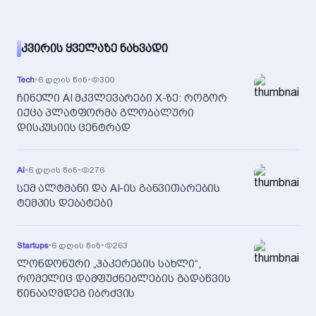
ᲙᲕᲘᲠᲘᲡ ᲧᲕᲔᲚᲐᲖᲔ ᲜᲐᲮᲕᲐᲓᲘ
Tech
•
6 დღის წინ
•
300
ჩინელი AI მკვლევარები X-ზე: როგორ
იქცა პლატფორმა გლობალური
დისკუსიის ცენტრად
AI
•
6 დღის წინ
•
276
სემ ალტმანი და AI-ის განვითარების
ტემპის დებატები
Startups
•
6 დღის წინ
•
263
ლონდონური „ჰაკერების სახლი“,
რომელიც დამფუძნებლების გადაწვის
წინააღმდეგ იბრძვის