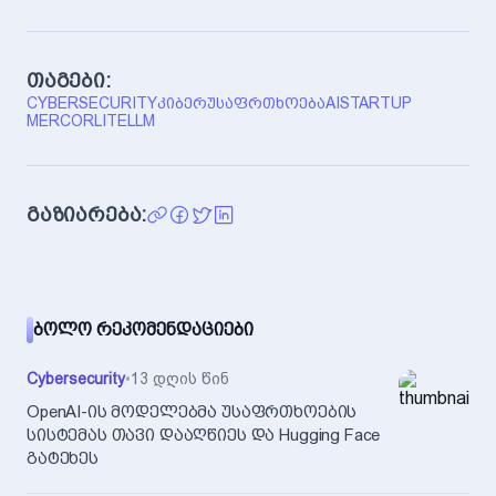
თაგები:
CYBERSECURITY
ᲙᲘᲑᲔᲠᲣᲡᲐᲤᲠᲗᲮᲝᲔᲑᲐ
AI
STARTUP
MERCOR
LITELLM
გაზიარება:
ᲑᲝᲚᲝ ᲠᲔᲙᲝᲛᲔᲜᲓᲐᲪᲘᲔᲑᲘ
Cybersecurity
•
13 დღის წინ
OpenAI-ის მოდელებმა უსაფრთხოების
სისტემას თავი დააღწიეს და Hugging Face
გატეხეს