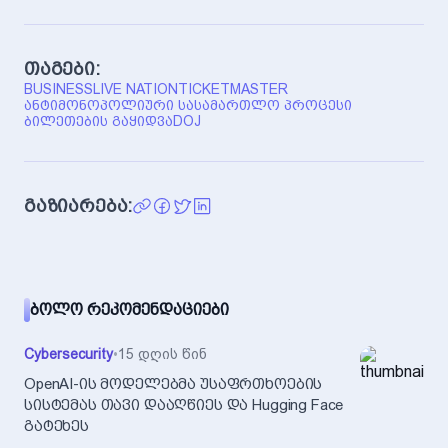
თაგები:
BUSINESS
LIVE NATION
TICKETMASTER
ᲐᲜᲢᲘᲛᲝᲜᲝᲞᲝᲚᲘᲣᲠᲘ ᲡᲐᲡᲐᲛᲐᲠᲗᲚᲝ ᲞᲠᲝᲪᲔᲡᲘ
ᲑᲘᲚᲔᲗᲔᲑᲘᲡ ᲒᲐᲧᲘᲓᲕᲐ
DOJ
გაზიარება:
ᲑᲝᲚᲝ ᲠᲔᲙᲝᲛᲔᲜᲓᲐᲪᲘᲔᲑᲘ
Cybersecurity
•
15 დღის წინ
OpenAI-ის მოდელებმა უსაფრთხოების
სისტემას თავი დააღწიეს და Hugging Face
გატეხეს