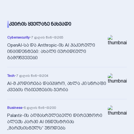
ᲙᲕᲘᲠᲘᲡ ᲧᲕᲔᲚᲐᲖᲔ ᲜᲐᲮᲕᲐᲓᲘ
Cybersecurity
•
7 დღის წინ
•
265
OpenAI-სა და Anthropic-ის AI ჰაკერული
ინციდენტები: ახალი იურიდიული
გამოწვევები
Tech
•
7 დღის წინ
•
204
AI-მ კოდირება დაიპყრო, ახლა კი სწრაფი
კვების ობიექტების ჯერია
Business
•
6 დღის წინ
•
200
Palantir-ის აღმასრულებელი დირექტორი
ალექს კარპი AI ინდუსტრიას
„მარქსისტულს“ უწოდებს