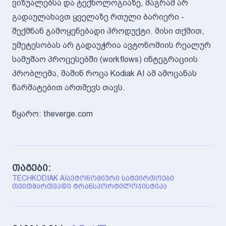
ვიზუალებსა და ტექნოლოგიაზე, მაგრამ არ
გადაულახავთ ყველაზე რთული ბარიერი -
შექმნან გამოყენებადი პროდუქტი. მისი თქმით,
უმეტესობას არ გადაუჭრია ავტონომიის რეალურ
სამუშაო პროცესებში (workflows) ინტეგრაციის
პრობლემა, მაშინ როცა Kodiak AI ამ ამოცანას
წარმატებით ართმევს თავს.
წყარო: theverge.com
თაგები:
TECH
KODIAK AI
ᲐᲕᲢᲝᲜᲝᲛᲘᲣᲠᲘ ᲡᲐᲢᲕᲘᲠᲗᲝᲔᲑᲘ
ᲗᲕᲘᲗᲛᲐᲠᲗᲕᲐᲓᲘ ᲢᲠᲐᲜᲡᲞᲝᲠᲢᲘ
ᲚᲝᲯᲘᲡᲢᲘᲙᲐ