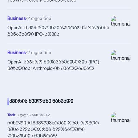
135 დოლარად განისაზღვრა
Business
•
2 თვის წინ
OpenAI-მ კონფიდენციალურად წარადგინა
განაცხადი IPO-სთვის
Business
•
2 თვის წინ
OpenAI საჯარო შეთავაზებისთვის (IPO)
ემზადება: Anthropic-ის კვალდაკვალ
ᲙᲕᲘᲠᲘᲡ ᲧᲕᲔᲚᲐᲖᲔ ᲜᲐᲮᲕᲐᲓᲘ
Tech
•
3 დღის წინ
•
242
ჩინელი AI მკვლევარები X-ზე: როგორ
იქცა პლატფორმა გლობალური
დისკუსიის ცენტრად