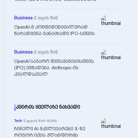
Business
•
2 თვის წინ
OpenAI-მ კონფიდენციალურად
წარადგინა განაცხადი IPO-სთვის
Business
•
2 თვის წინ
OpenAI საჯარო შეთავაზებისთვის
(IPO) ემზადება: Anthropic-ის
კვალდაკვალ
ᲙᲕᲘᲠᲘᲡ ᲧᲕᲔᲚᲐᲖᲔ ᲜᲐᲮᲕᲐᲓᲘ
Tech
•
3 დღის წინ
•
246
ჩინელი AI მკვლევარები X-ზე:
როგორ იქცა პლატფორმა