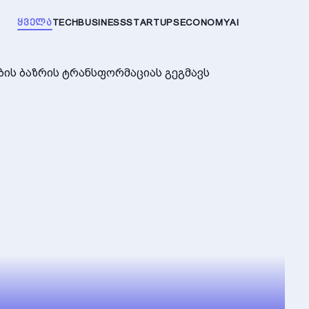
ᲧᲕᲔᲚᲐ
TECH
BUSINESS
STARTUPS
ECONOMY
AI