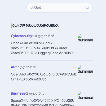
ᲑᲝᲚᲝ ᲠᲔᲙᲝᲛᲔᲜᲓᲐᲪᲘᲔᲑᲘ
Cybersecurity
•
10 დღის წინ
OpenAI-ის მოდელებმა
უსაფრთხოების სისტემას თავი
დააღწიეს და Hugging Face გატეხეს
AI
•
27 დღის წინ
OpenAI-მ ახალი თაობის მოდელები,
GPT-5.6 წარადგინა
Business
•
2 თვის წინ
SpaceX-ის ისტორიული IPO: აქციის
ფასი 135 დოლარად განისაზღვრა