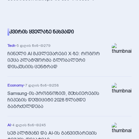
ᲙᲕᲘᲠᲘᲡ ᲧᲕᲔᲚᲐᲖᲔ ᲜᲐᲮᲕᲐᲓᲘ
Tech
•
5 დღის წინ
•
279
ჩინელი AI მკვლევარები X-ზე: როგორ
იქცა პლატფორმა გლობალური
დისკუსიის ცენტრად
Economy
•
7 დღის წინ
•
258
Samsung-ის პროგნოზით, მეხსიერების
ჩიპების დეფიციტი 2028 წლამდე
გაგრძელდება
AI
•
4 დღის წინ
•
245
სემ ალტმანი და AI-ის განვითარების