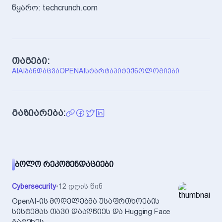
წყარო: techcrunch.com
თაგები:
AI
AI
ᲯᲐᲜᲓᲐᲪᲕᲐ
OPENAI
ᲡᲢᲐᲠᲢᲐᲞᲘ
ᲢᲔᲥᲜᲝᲚᲝᲒᲘᲔᲑᲘ
გაზიარება:
ᲑᲝᲚᲝ ᲠᲔᲙᲝᲛᲔᲜᲓᲐᲪᲘᲔᲑᲘ
Cybersecurity
•
12 დღის წინ
OpenAI-ის მოდელებმა უსაფრთხოების
სისტემას თავი დააღწიეს და Hugging Face
გატეხეს