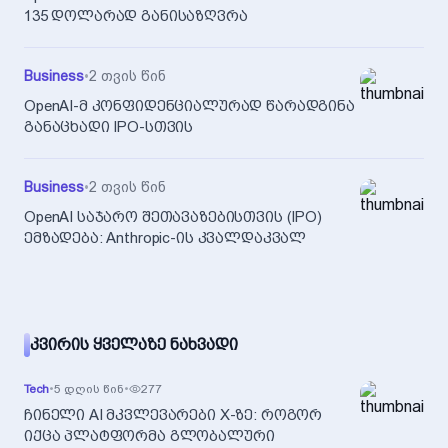
135 დოლარად განისაზღვრა
Business
•
2 თვის წინ
OpenAI-მ კონფიდენციალურად წარადგინა
განაცხადი IPO-სთვის
Business
•
2 თვის წინ
OpenAI საჯარო შეთავაზებისთვის (IPO)
ემზადება: Anthropic-ის კვალდაკვალ
ᲙᲕᲘᲠᲘᲡ ᲧᲕᲔᲚᲐᲖᲔ ᲜᲐᲮᲕᲐᲓᲘ
Tech
•
5 დღის წინ
•
277
ჩინელი AI მკვლევარები X-ზე: როგორ
იქცა პლატფორმა გლობალური