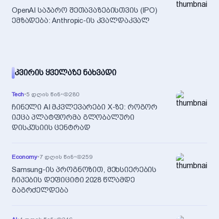
OpenAI საჯარო შეთავაზებისთვის (IPO)
ემზადება: Anthropic-ის კვალდაკვალ
ᲙᲕᲘᲠᲘᲡ ᲧᲕᲔᲚᲐᲖᲔ ᲜᲐᲮᲕᲐᲓᲘ
Tech
•
5 დღის წინ
•
280
ჩინელი AI მკვლევარები X-ზე: როგორ
იქცა პლატფორმა გლობალური
დისკუსიის ცენტრად
Economy
•
7 დღის წინ
•
259
Samsung-ის პროგნოზით, მეხსიერების
ჩიპების დეფიციტი 2028 წლამდე
გაგრძელდება