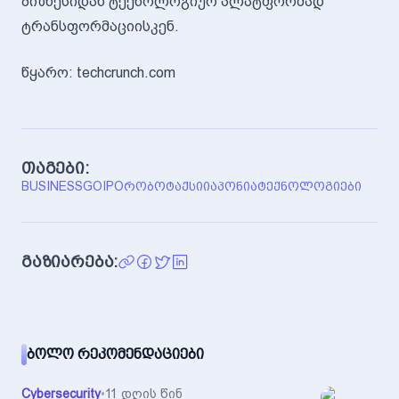
ბიზნესიდან ტექნოლოგიურ პლატფორმად
ტრანსფორმაციისკენ.
წყარო: techcrunch.com
თაგები:
BUSINESS
GO
IPO
ᲠᲝᲑᲝᲢᲐᲥᲡᲘ
ᲘᲐᲞᲝᲜᲘᲐ
ᲢᲔᲥᲜᲝᲚᲝᲒᲘᲔᲑᲘ
გაზიარება:
ᲑᲝᲚᲝ ᲠᲔᲙᲝᲛᲔᲜᲓᲐᲪᲘᲔᲑᲘ
Cybersecurity
•
11 დღის წინ