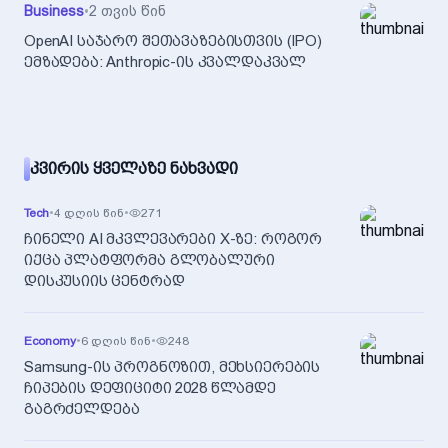
Business
•
2 თვის წინ
OpenAI საჯარო შეთავაზებისთვის (IPO)
ემზადება: Anthropic-ის კვალდაკვალ
ᲙᲕᲘᲠᲘᲡ ᲧᲕᲔᲚᲐᲖᲔ ᲜᲐᲮᲕᲐᲓᲘ
Tech
•
4 დღის წინ
•
271
ჩინელი AI მკვლევარები X-ზე: როგორ
იქცა პლატფორმა გლობალური
დისკუსიის ცენტრად
Economy
•
6 დღის წინ
•
248
Samsung-ის პროგნოზით, მეხსიერების
ჩიპების დეფიციტი 2028 წლამდე
გაგრძელდება