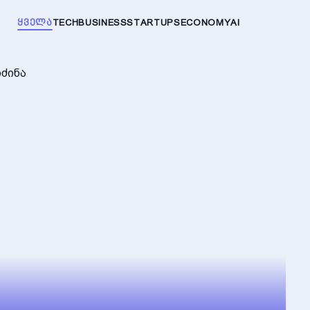
ᲧᲕᲔᲚᲐ
TECH
BUSINESS
STARTUPS
ECONOMY
AI