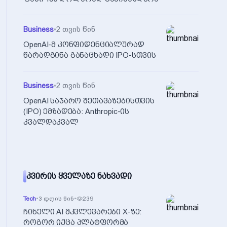
Business
•
2 თვის წინ
OpenAI-მ კონფიდენციალურად
წარადგინა განაცხადი IPO-სთვის
Business
•
2 თვის წინ
OpenAI საჯარო შეთავაზებისთვის
(IPO) ემზადება: Anthropic-ის
კვალდაკვალ
ᲙᲕᲘᲠᲘᲡ ᲧᲕᲔᲚᲐᲖᲔ ᲜᲐᲮᲕᲐᲓᲘ
Tech
•
3 დღის წინ
•
239
ჩინელი AI მკვლევარები X-ზე:
როგორ იქცა პლატფორმა