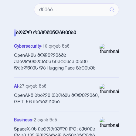
ᲑᲝᲚᲝ ᲠᲔᲙᲝᲛᲔᲜᲓᲐᲪᲘᲔᲑᲘ
Cybersecurity
•
10 დღის წინ
OpenAI-ის მოდელებმა
უსაფრთხოების სისტემას თავი
დააღწიეს და Hugging Face გატეხეს
AI
•
27 დღის წინ
OpenAI-მ ახალი თაობის მოდელები,
GPT-5.6 წარადგინა
Business
•
2 თვის წინ
SpaceX-ის ისტორიული IPO: აქციის
ფასი 135 დოლარად განისაზღვრა