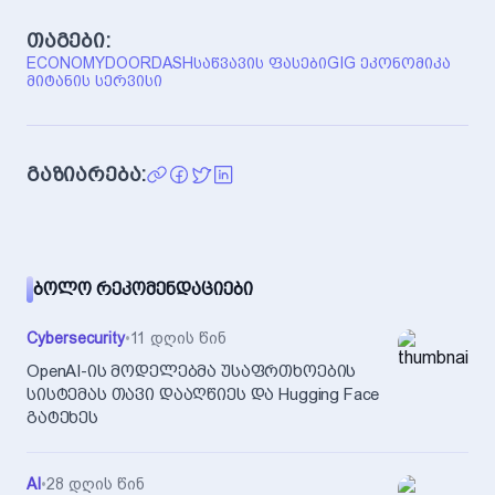
თაგები:
ECONOMY
DOORDASH
ᲡᲐᲬᲕᲐᲕᲘᲡ ᲤᲐᲡᲔᲑᲘ
GIG ᲔᲙᲝᲜᲝᲛᲘᲙᲐ
ᲛᲘᲢᲐᲜᲘᲡ ᲡᲔᲠᲕᲘᲡᲘ
გაზიარება:
ᲑᲝᲚᲝ ᲠᲔᲙᲝᲛᲔᲜᲓᲐᲪᲘᲔᲑᲘ
Cybersecurity
•
11 დღის წინ
OpenAI-ის მოდელებმა უსაფრთხოების
სისტემას თავი დააღწიეს და Hugging Face
გატეხეს
AI
•
28 დღის წინ