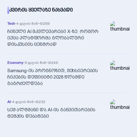
ᲙᲕᲘᲠᲘᲡ ᲧᲕᲔᲚᲐᲖᲔ ᲜᲐᲮᲕᲐᲓᲘ
Tech
•
4 დღის წინ
•
269
ჩინელი AI მკვლევარები X-ზე: როგორ
იქცა პლატფორმა გლობალური
დისკუსიის ცენტრად
Economy
•
6 დღის წინ
•
246
Samsung-ის პროგნოზით, მეხსიერების
ჩიპების დეფიციტი 2028 წლამდე
გაგრძელდება
AI
•
4 დღის წინ
•
232
სემ ალტმანი და AI-ის განვითარების
ტემპის დებატები