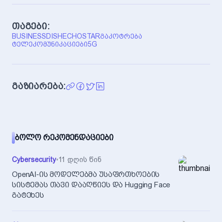
თაგები:
BUSINESS
DISH
ECHOSTAR
ᲒᲐᲙᲝᲢᲠᲔᲑᲐ
ᲢᲔᲚᲔᲙᲝᲛᲣᲜᲘᲙᲐᲪᲘᲔᲑᲘ
5G
გაზიარება:
ᲑᲝᲚᲝ ᲠᲔᲙᲝᲛᲔᲜᲓᲐᲪᲘᲔᲑᲘ
Cybersecurity
•
11 დღის წინ
OpenAI-ის მოდელებმა უსაფრთხოების
სისტემას თავი დააღწიეს და Hugging Face
გატეხეს