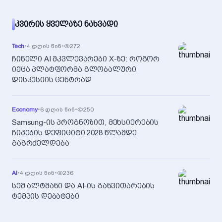
ᲙᲕᲘᲠᲘᲡ ᲧᲕᲔᲚᲐᲖᲔ ᲜᲐᲮᲕᲐᲓᲘ
Tech
•
4 დღის წინ
•
272
ჩინელი AI მკვლევარები X-ზე: როგორ
იქცა პლატფორმა გლობალური
დისკუსიის ცენტრად
Economy
•
6 დღის წინ
•
250
Samsung-ის პროგნოზით, მეხსიერების
ჩიპების დეფიციტი 2028 წლამდე
გაგრძელდება
AI
•
4 დღის წინ
•
236
სემ ალტმანი და AI-ის განვითარების
ტემპის დებატები