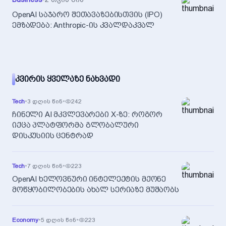
OpenAI საჯარო შეთავაზებისთვის (IPO)
ემზადება: Anthropic-ის კვალდაკვალ
ᲙᲕᲘᲠᲘᲡ ᲧᲕᲔᲚᲐᲖᲔ ᲜᲐᲮᲕᲐᲓᲘ
Tech
•
3 დღის წინ
•
242
ჩინელი AI მკვლევარები X-ზე: როგორ
იქცა პლატფორმა გლობალური
დისკუსიის ცენტრად
Tech
•
7 დღის წინ
•
223
OpenAI ხელოვნური ინტელექტის მქონე
მოწყობილობების ახალ სერიაზე მუშაობს
Economy
•
5 დღის წინ
•
223