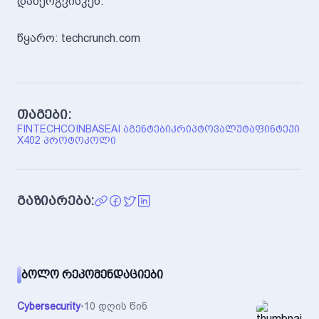
დანერგვისკენ.
წყარო: techcrunch.com
თაგები:
FINTECH
COINBASE
AI ᲐᲒᲔᲜᲢᲔᲑᲘ
ᲙᲠᲘᲞᲢᲝᲕᲐᲚᲣᲢᲐ
ᲤᲘᲜᲢᲔᲥᲘ
X402 ᲞᲠᲝᲢᲝᲙᲝᲚᲘ
გაზიარება:
ᲑᲝᲚᲝ ᲠᲔᲙᲝᲛᲔᲜᲓᲐᲪᲘᲔᲑᲘ
Cybersecurity
•
10 დღის წინ