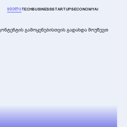
ᲧᲕᲔᲚᲐ
TECH
BUSINESS
STARTUPS
ECONOMY
AI