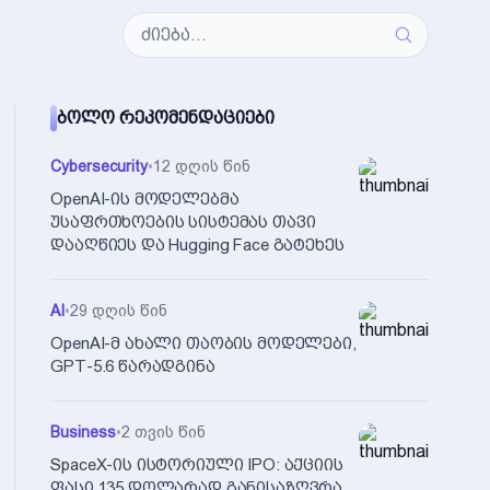
ᲑᲝᲚᲝ ᲠᲔᲙᲝᲛᲔᲜᲓᲐᲪᲘᲔᲑᲘ
Cybersecurity
•
12 დღის წინ
OpenAI-ის მოდელებმა
უსაფრთხოების სისტემას თავი
დააღწიეს და Hugging Face გატეხეს
AI
•
29 დღის წინ
OpenAI-მ ახალი თაობის მოდელები,
GPT-5.6 წარადგინა
Business
•
2 თვის წინ
SpaceX-ის ისტორიული IPO: აქციის
ფასი 135 დოლარად განისაზღვრა