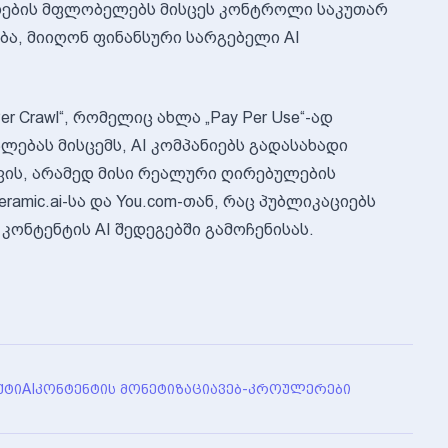
ერდების მფლობელებს მისცეს კონტროლი საკუთარ
ა, მიიღონ ფინანსური სარგებელი AI
er Crawl“, რომელიც ახლა „Pay Per Use“-ად
ლებას მისცემს, AI კომპანიებს გადასახადი
ვის, არამედ მისი რეალური ღირებულების
amic.ai-სა და You.com-თან, რაც პუბლიკაციებს
კონტენტის AI შედეგებში გამოჩენისას.
ᲥᲢᲘ
AI
ᲙᲝᲜᲢᲔᲜᲢᲘᲡ ᲛᲝᲜᲔᲢᲘᲖᲐᲪᲘᲐ
ᲕᲔᲑ-ᲙᲠᲝᲣᲚᲔᲠᲔᲑᲘ