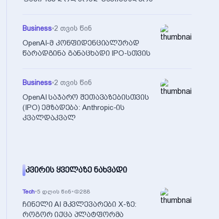
Business
•
2 თვის წინ
OpenAI-მ კონფიდენციალურად
წარადგინა განაცხადი IPO-სთვის
Business
•
2 თვის წინ
OpenAI საჯარო შეთავაზებისთვის
(IPO) ემზადება: Anthropic-ის
კვალდაკვალ
ᲙᲕᲘᲠᲘᲡ ᲧᲕᲔᲚᲐᲖᲔ ᲜᲐᲮᲕᲐᲓᲘ
Tech
•
5 დღის წინ
•
288
ჩინელი AI მკვლევარები X-ზე:
როგორ იქცა პლატფორმა