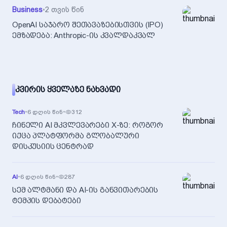
Business
•
2 თვის წინ
OpenAI საჯარო შეთავაზებისთვის (IPO)
ემზადება: Anthropic-ის კვალდაკვალ
ᲙᲕᲘᲠᲘᲡ ᲧᲕᲔᲚᲐᲖᲔ ᲜᲐᲮᲕᲐᲓᲘ
Tech
•
6 დღის წინ
•
312
ჩინელი AI მკვლევარები X-ზე: როგორ
იქცა პლატფორმა გლობალური
დისკუსიის ცენტრად
AI
•
6 დღის წინ
•
287
სემ ალტმანი და AI-ის განვითარების
ტემპის დებატები