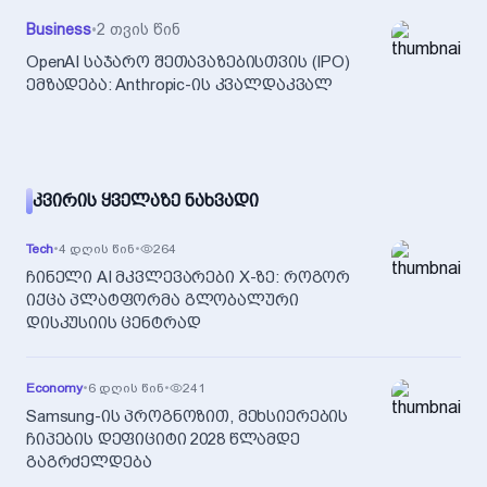
Business
•
2 თვის წინ
OpenAI საჯარო შეთავაზებისთვის (IPO)
ემზადება: Anthropic-ის კვალდაკვალ
ᲙᲕᲘᲠᲘᲡ ᲧᲕᲔᲚᲐᲖᲔ ᲜᲐᲮᲕᲐᲓᲘ
Tech
•
4 დღის წინ
•
264
ჩინელი AI მკვლევარები X-ზე: როგორ
იქცა პლატფორმა გლობალური
დისკუსიის ცენტრად
Economy
•
6 დღის წინ
•
241
Samsung-ის პროგნოზით, მეხსიერების
ჩიპების დეფიციტი 2028 წლამდე
გაგრძელდება