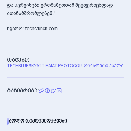
და სერვისები ერთმანეთთან შეუფერხებლად
ითანამშრომლებენ.“
წყარო: techcrunch.com
თაგები:
TECH
BLUESKY
ATTIE
AI
AT PROTOCOL
ᲡᲝᲪᲘᲐᲚᲣᲠᲘ ᲥᲡᲔᲚᲘ
გაზიარება:
ᲑᲝᲚᲝ ᲠᲔᲙᲝᲛᲔᲜᲓᲐᲪᲘᲔᲑᲘ