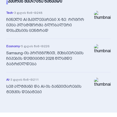
ᲙᲕᲘᲠᲘᲡ ᲧᲕᲔᲚᲐᲖᲔ ᲜᲐᲮᲕᲐᲓᲘ
Tech
•
3 დღის წინ
•
248
ჩინელი AI მკვლევარები X-ზე: როგორ
იქცა პლატფორმა გლობალური
დისკუსიის ცენტრად
Economy
•
5 დღის წინ
•
226
Samsung-ის პროგნოზით, მეხსიერების
ჩიპების დეფიციტი 2028 წლამდე
გაგრძელდება
AI
•
3 დღის წინ
•
211
სემ ალტმანი და AI-ის განვითარების
ტემპის დებატები