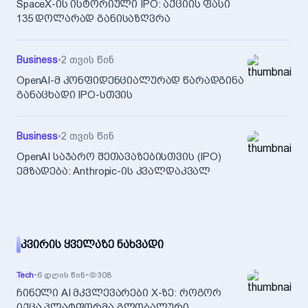
SpaceX-ის ისტორიული IPO: აქციის ფასი
135 დოლარად განისაზღვრა
Business
•
2 თვის წინ
OpenAI-მ კონფიდენციალურად წარადგინა
განაცხადი IPO-სთვის
Business
•
2 თვის წინ
OpenAI საჯარო შეთავაზებისთვის (IPO)
ემზადება: Anthropic-ის კვალდაკვალ
ᲙᲕᲘᲠᲘᲡ ᲧᲕᲔᲚᲐᲖᲔ ᲜᲐᲮᲕᲐᲓᲘ
Tech
•
6 დღის წინ
•
308
ჩინელი AI მკვლევარები X-ზე: როგორ
იქცა პლატფორმა გლობალური