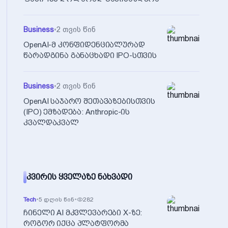
Business
•
2 თვის წინ
OpenAI-მ კონფიდენციალურად
წარადგინა განაცხადი IPO-სთვის
Business
•
2 თვის წინ
OpenAI საჯარო შეთავაზებისთვის
(IPO) ემზადება: Anthropic-ის
კვალდაკვალ
ᲙᲕᲘᲠᲘᲡ ᲧᲕᲔᲚᲐᲖᲔ ᲜᲐᲮᲕᲐᲓᲘ
Tech
•
5 დღის წინ
•
282
ჩინელი AI მკვლევარები X-ზე:
როგორ იქცა პლატფორმა