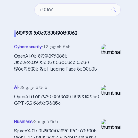
ᲑᲝᲚᲝ ᲠᲔᲙᲝᲛᲔᲜᲓᲐᲪᲘᲔᲑᲘ
Cybersecurity
•
12 დღის წინ
OpenAI-ის მოდელებმა
უსაფრთხოების სისტემას თავი
დააღწიეს და Hugging Face გატეხეს
AI
•
29 დღის წინ
OpenAI-მ ახალი თაობის მოდელები,
GPT-5.6 წარადგინა
Business
•
2 თვის წინ
SpaceX-ის ისტორიული IPO: აქციის
ფასი 135 დოლარად განისაზღვრა