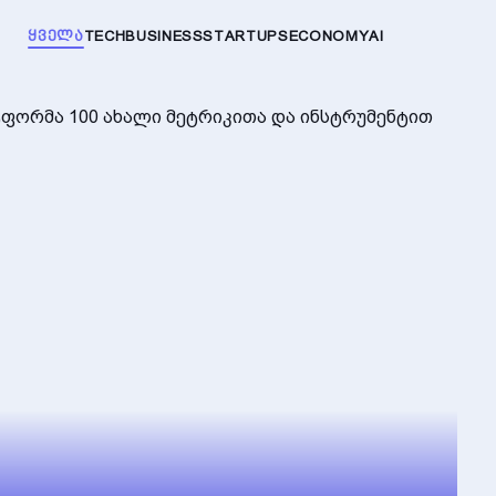
ᲧᲕᲔᲚᲐ
TECH
BUSINESS
STARTUPS
ECONOMY
AI