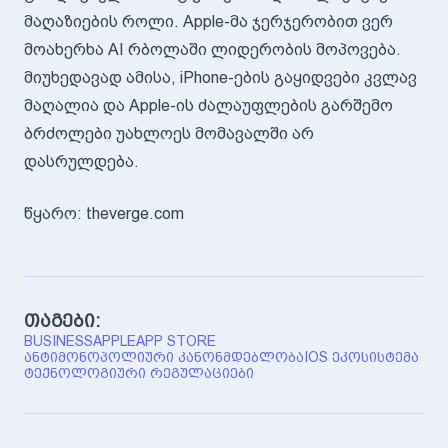
მაღაზიების როლი. Apple-მა ჯერჯერობით ვერ
მოახერხა AI რბოლაში ლიდერობის მოპოვება.
მიუხედავად ამისა, iPhone-ების გაყიდვები კვლავ
მაღალია და Apple-ის ძალაუფლების გარშემო
ბრძოლები უახლოეს მომავალში არ
დასრულდება.
წყარო: theverge.com
თაგები:
BUSINESS
APPLE
APP STORE
ᲐᲜᲢᲘᲛᲝᲜᲝᲞᲝᲚᲘᲣᲠᲘ ᲙᲐᲜᲝᲜᲛᲓᲔᲑᲚᲝᲑᲐ
IOS ᲔᲙᲝᲡᲘᲡᲢᲔᲛᲐ
ᲢᲔᲥᲜᲝᲚᲝᲒᲘᲣᲠᲘ ᲠᲔᲒᲣᲚᲐᲪᲘᲔᲑᲘ