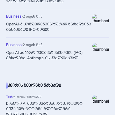
135 დოლარად განისაზღვრა
Business
•
2 თვის წინ
OpenAI-მ კონფიდენციალურად წარადგინა
განაცხადი IPO-სთვის
Business
•
2 თვის წინ
OpenAI საჯარო შეთავაზებისთვის (IPO)
ემზადება: Anthropic-ის კვალდაკვალ
ᲙᲕᲘᲠᲘᲡ ᲧᲕᲔᲚᲐᲖᲔ ᲜᲐᲮᲕᲐᲓᲘ
Tech
•
4 დღის წინ
•
272
ჩინელი AI მკვლევარები X-ზე: როგორ
იქცა პლატფორმა გლობალური
დისკუსიის ცენტრად