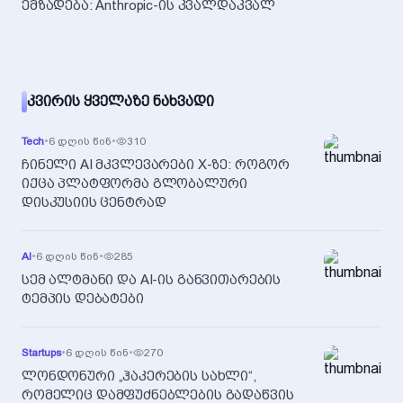
ემზადება: Anthropic-ის კვალდაკვალ
ᲙᲕᲘᲠᲘᲡ ᲧᲕᲔᲚᲐᲖᲔ ᲜᲐᲮᲕᲐᲓᲘ
Tech
•
6 დღის წინ
•
310
ჩინელი AI მკვლევარები X-ზე: როგორ
იქცა პლატფორმა გლობალური
დისკუსიის ცენტრად
AI
•
6 დღის წინ
•
285
სემ ალტმანი და AI-ის განვითარების
ტემპის დებატები
Startups
•
6 დღის წინ
•
270
ლონდონური „ჰაკერების სახლი“,
რომელიც დამფუძნებლების გადაწვის