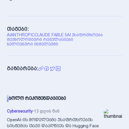
თაგები:
AI
ANTHROPIC
CLAUDE FABLE 5
AI ᲣᲡᲐᲤᲠᲗᲮᲝᲔᲑᲐ
ᲢᲔᲥᲜᲝᲚᲝᲒᲘᲣᲠᲘ ᲠᲔᲒᲣᲚᲐᲪᲘᲔᲑᲘ
ᲮᲔᲚᲝᲕᲜᲣᲠᲘ ᲘᲜᲢᲔᲚᲔᲥᲢᲘ
გაზიარება:
ᲑᲝᲚᲝ ᲠᲔᲙᲝᲛᲔᲜᲓᲐᲪᲘᲔᲑᲘ
Cybersecurity
•
13 დღის წინ
OpenAI-ის მოდელებმა უსაფრთხოების
სისტემას თავი დააღწიეს და Hugging Face