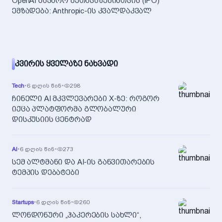
OpenAI საჯარო შეთავაზებისთვის (IPO)
ემზადება: Anthropic-ის კვალდაკვალ
ᲙᲕᲘᲠᲘᲡ ᲧᲕᲔᲚᲐᲖᲔ ᲜᲐᲮᲕᲐᲓᲘ
Tech
•
6 დღის წინ
•
298
ჩინელი AI მკვლევარები X-ზე: როგორ
იქცა პლატფორმა გლობალური
დისკუსიის ცენტრად
AI
•
6 დღის წინ
•
273
სემ ალტმანი და AI-ის განვითარების
ტემპის დებატები
Startups
•
6 დღის წინ
•
260
ლონდონური „ჰაკერების სახლი“,