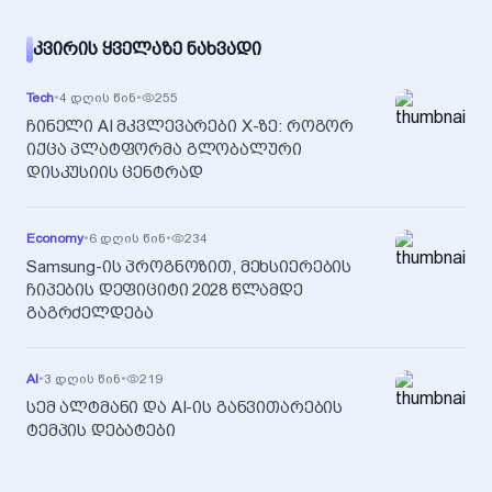
ᲙᲕᲘᲠᲘᲡ ᲧᲕᲔᲚᲐᲖᲔ ᲜᲐᲮᲕᲐᲓᲘ
Tech
•
4 დღის წინ
•
255
ჩინელი AI მკვლევარები X-ზე: როგორ
იქცა პლატფორმა გლობალური
დისკუსიის ცენტრად
Economy
•
6 დღის წინ
•
234
Samsung-ის პროგნოზით, მეხსიერების
ჩიპების დეფიციტი 2028 წლამდე
გაგრძელდება
AI
•
3 დღის წინ
•
219
სემ ალტმანი და AI-ის განვითარების
ტემპის დებატები