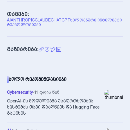
თაგები:
AI
ANTHROPIC
CLAUDE
CHATGPT
ᲮᲔᲚᲝᲕᲜᲣᲠᲘ ᲘᲜᲢᲔᲚᲔᲥᲢᲘ
ᲢᲔᲥᲜᲝᲚᲝᲒᲘᲔᲑᲘ
გაზიარება:
ᲑᲝᲚᲝ ᲠᲔᲙᲝᲛᲔᲜᲓᲐᲪᲘᲔᲑᲘ
Cybersecurity
•
11 დღის წინ
OpenAI-ის მოდელებმა უსაფრთხოების
სისტემას თავი დააღწიეს და Hugging Face
გატეხეს