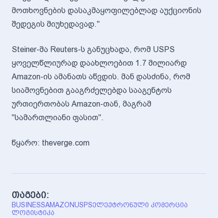
მოთხოვნების დასაკმაყოფილებლად აუქციონის
შედეგის მიუხედავად."
Steiner-მა Reuters-ს განუცხადა, რომ USPS
ყოველწლიურად დაახლოებით 1.7 მილიარდ
Amazon-ის ამანათს აწვდის. მან დასძინა, რომ
სიამოვნებით გააგრძელებდა სააგენტოს
ურთიერთობას Amazon-თან, მაგრამ
"სამართლიანი ფასით".
წყარო: theverge.com
თაგები:
BUSINESS
AMAZON
USPS
ᲔᲚᲔᲥᲢᲠᲝᲜᲣᲚᲘ ᲙᲝᲛᲔᲠᲪᲘᲐ
ᲚᲝᲒᲘᲡᲢᲘᲙᲐ