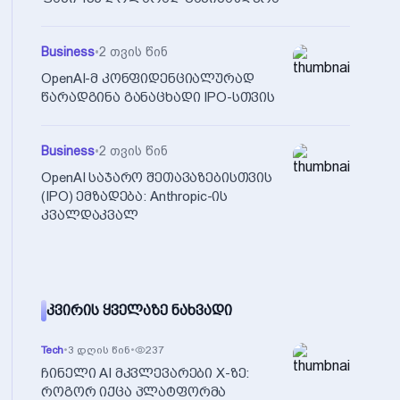
Business
•
2 თვის წინ
OpenAI-მ კონფიდენციალურად
წარადგინა განაცხადი IPO-სთვის
Business
•
2 თვის წინ
OpenAI საჯარო შეთავაზებისთვის
(IPO) ემზადება: Anthropic-ის
კვალდაკვალ
ᲙᲕᲘᲠᲘᲡ ᲧᲕᲔᲚᲐᲖᲔ ᲜᲐᲮᲕᲐᲓᲘ
Tech
•
3 დღის წინ
•
237
ჩინელი AI მკვლევარები X-ზე:
როგორ იქცა პლატფორმა