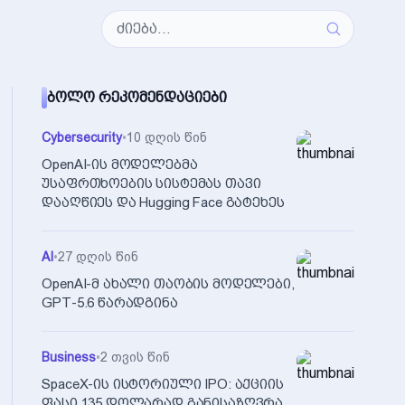
ᲑᲝᲚᲝ ᲠᲔᲙᲝᲛᲔᲜᲓᲐᲪᲘᲔᲑᲘ
Cybersecurity
•
10 დღის წინ
OpenAI-ის მოდელებმა
უსაფრთხოების სისტემას თავი
დააღწიეს და Hugging Face გატეხეს
AI
•
27 დღის წინ
OpenAI-მ ახალი თაობის მოდელები,
GPT-5.6 წარადგინა
Business
•
2 თვის წინ
SpaceX-ის ისტორიული IPO: აქციის
ფასი 135 დოლარად განისაზღვრა