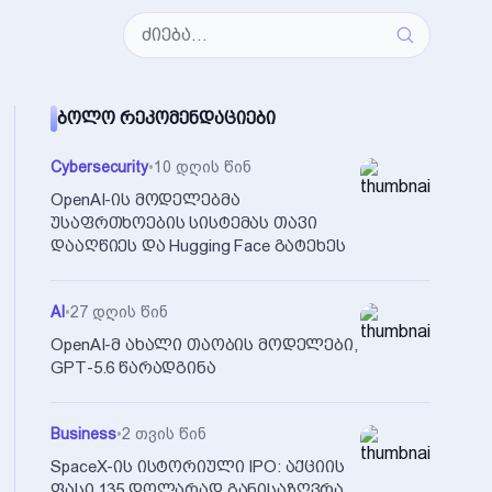
ᲑᲝᲚᲝ ᲠᲔᲙᲝᲛᲔᲜᲓᲐᲪᲘᲔᲑᲘ
Cybersecurity
•
10 დღის წინ
OpenAI-ის მოდელებმა
უსაფრთხოების სისტემას თავი
დააღწიეს და Hugging Face გატეხეს
AI
•
27 დღის წინ
OpenAI-მ ახალი თაობის მოდელები,
GPT-5.6 წარადგინა
Business
•
2 თვის წინ
SpaceX-ის ისტორიული IPO: აქციის
ფასი 135 დოლარად განისაზღვრა