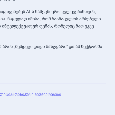
იც იყენებენ AI-ს სამეცნიერო კვლევებისთვის,
დია. ნაცვლად იმისა, რომ ჩაანაცვლოს არსებული
ბს ინტელექტუალურ ფენას, რომელიც მათ უკვე
 არის „შემდეგი დიდი საზღვარი“ და ამ სექტორში
ᲐᲚᲘᲢᲘᲙᲐ
ᲤᲘᲖᲘᲙᲣᲠᲘ ᲛᲔᲪᲜᲘᲔᲠᲔᲑᲔᲑᲘ