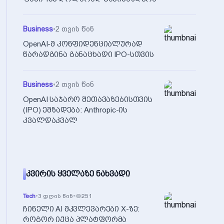
Business
•
2 თვის წინ
OpenAI-მ კონფიდენციალურად
წარადგინა განაცხადი IPO-სთვის
Business
•
2 თვის წინ
OpenAI საჯარო შეთავაზებისთვის
(IPO) ემზადება: Anthropic-ის
კვალდაკვალ
ᲙᲕᲘᲠᲘᲡ ᲧᲕᲔᲚᲐᲖᲔ ᲜᲐᲮᲕᲐᲓᲘ
Tech
•
3 დღის წინ
•
251
ჩინელი AI მკვლევარები X-ზე:
როგორ იქცა პლატფორმა