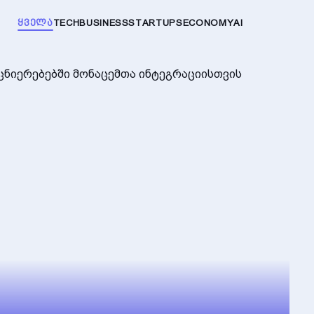
ᲧᲕᲔᲚᲐ
TECH
BUSINESS
STARTUPS
ECONOMY
AI